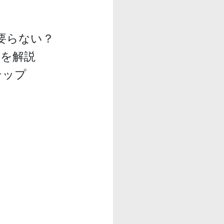
要らない？
』を解説
テップ