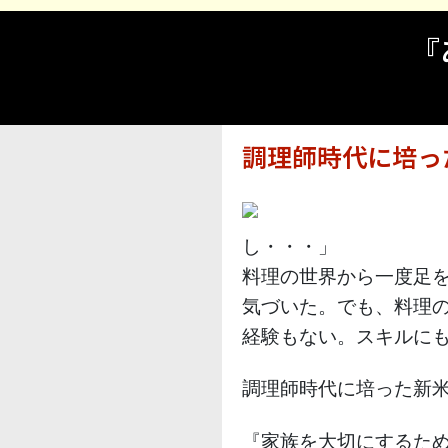
『
調理師時代に培っ
し・・・」
料理の世界から一度足
気づいた。でも、料理
経験もない。スキルに
調理師時代に培った新
『家族を大切にするた