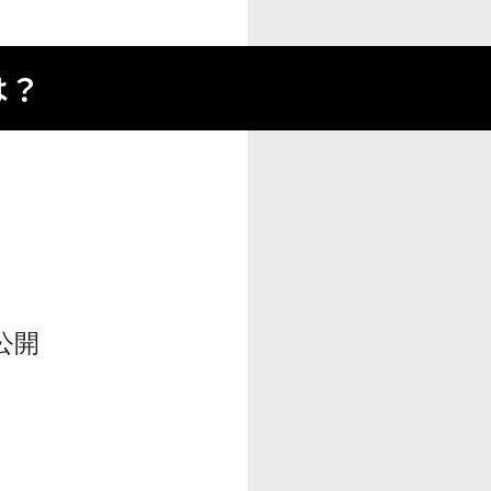
は？
公開