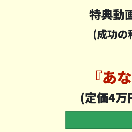
特典動
(成功
『あな
(定価4万