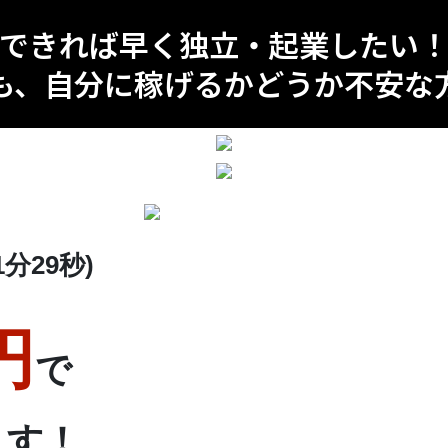
できれば早く独立・起業したい
も、自分に稼げるかどうか不安な
分29秒)
円
で
ます！